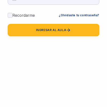
Recordarme
¿Olvidaste tu contraseña?
arrow_forward
INGRESAR AL AULA